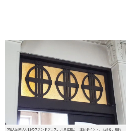
3階大広間入り口のステンドグラス。川島教授が「注目ポイント」と語る、楕円