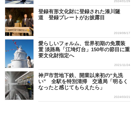
2024/01/29
登録有形文化財に登録された湊川隧
道 登録プレートがお披露目
2019/06/17
愛らしいフォルム、世界初期の免震装
置 淡路島「江埼灯台」150年の節目に重
要文化財指定へ
2021/11/24
神戸市営地下鉄、開業以来初の“丸洗
い” 全駅を特別清掃 交通局「明るく
なったと感じてもらえたら」
2024/03/21