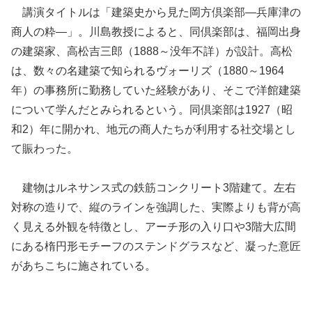
講演タイトルは「建築史から見た岡方倶楽部―兵庫津の
商人の粋―」。川島教授によると、同倶楽部は、福岡出身
の建築家、高松吉三郎（1888～没年不詳）が設計。高松
は、数々の名建築で知られるヴォーリズ（1880～1964
年）の事務所に勤務していた経験があり、そこで洋館建築
について学んだとみられるという。同倶楽部は1927（昭
和2）年に開かれ、地元の商人たちが利用する社交場とし
て賑わった。
建物はルネサンス式の鉄筋コンクリート3階建て。左右
対称の造りで、縦のラインを強調した、実際よりも背が高
く見える外観を特徴とし、アーチ形の入り口や3階大広間
にある楕円形モチーフのステンドグラスなど、凝った意匠
があちこちに施されている。