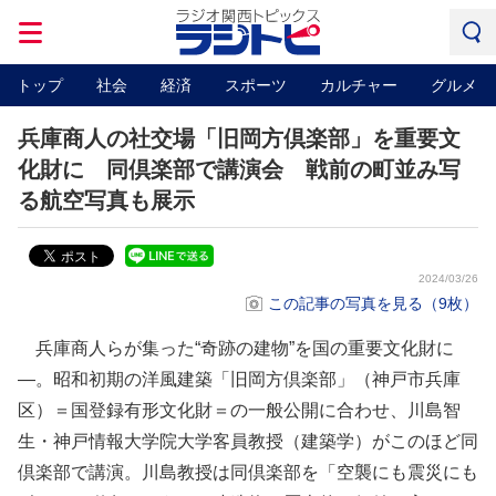
トップ
社会
経済
スポーツ
カルチャー
グルメ
兵庫商人の社交場「旧岡方倶楽部」を重要文
化財に 同倶楽部で講演会 戦前の町並み写
る航空写真も展示
2024/03/26
この記事の写真を見る（9枚）
兵庫商人らが集った“奇跡の建物”を国の重要文化財に
―。昭和初期の洋風建築「旧岡方倶楽部」（神戸市兵庫
区）＝国登録有形文化財＝の一般公開に合わせ、川島智
生・神戸情報大学院大学客員教授（建築学）がこのほど同
倶楽部で講演。川島教授は同倶楽部を「空襲にも震災にも