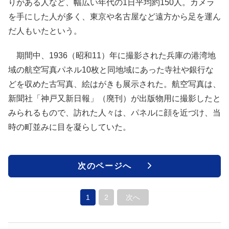
りがある人など、幅広い年代の1日平均約150人。カメラ
を手にした人が多く、東京や名古屋など遠方から足を運ん
だ人もいたという。
期間中、1936（昭和11）年に撮影された兵庫の港湾地
域の航空写真パネル10枚と同地域にあった寺社や銀行な
どを収めた古写真、絵はがきも展示された。航空写真は、
新聞社「神戸又新日報」（廃刊）が出版物用に撮影したと
みられるもので、訪れた人々は、パネルに顔を近づけ、当
時の町並みに目を凝らしていた。
次のページへ
1
2
次へ