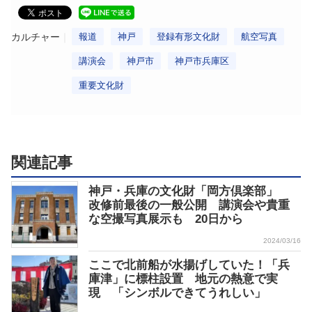
カルチャー
報道
神戸
登録有形文化財
航空写真
講演会
神戸市
神戸市兵庫区
重要文化財
関連記事
神戸・兵庫の文化財「岡方倶楽部」
改修前最後の一般公開 講演会や貴重
な空撮写真展示も 20日から
2024/03/16
ここで北前船が水揚げしていた！「兵
庫津」に標柱設置 地元の熱意で実
現 「シンボルできてうれしい」