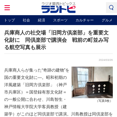
トップ
社会
経済
スポーツ
カルチャー
グルメ
兵庫商人の社交場「旧岡方倶楽部」を重要文
化財に 同倶楽部で講演会 戦前の町並み写
る航空写真も展示
2024/03/26
兵庫商人らが集った“奇跡の建物”を
国の重要文化財に―。昭和初期の
洋風建築「旧岡方倶楽部」（神戸
市兵庫区）＝国登録有形文化財＝
の一般公開に合わせ、川島智生・
（写真9枚）
神戸情報大学院大学客員教授（建
築学）がこのほど同倶楽部で講演。川島教授は同倶楽部を