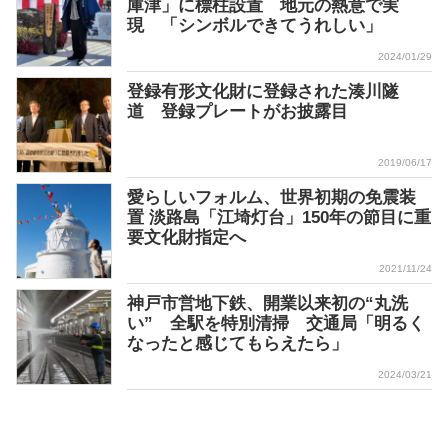
庫津」に標柱設置 地元の熱意で実
現 「シンボルできてうれしい」
2024/01/29
登録有形文化財に登録された湊川隧
道 登録プレートがお披露目
2019/06/17
愛らしいフォルム、世界初期の免震装
置 淡路島「江埼灯台」150年の節目に重
要文化財指定へ
2021/11/24
神戸市営地下鉄、開業以来初の“丸洗
い” 全駅を特別清掃 交通局「明るく
なったと感じてもらえたら」
2024/03/21