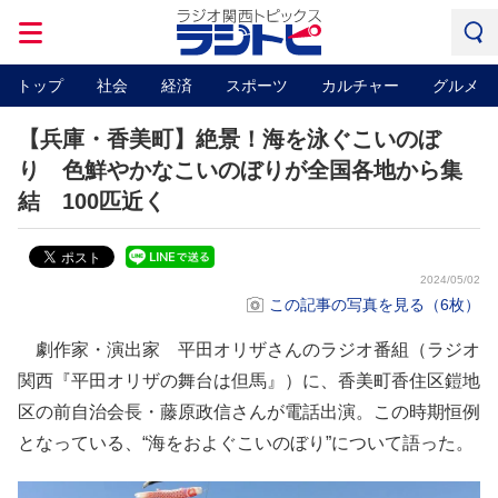
トップ
社会
経済
スポーツ
カルチャー
グルメ
【兵庫・香美町】絶景！海を泳ぐこいのぼ
り 色鮮やかなこいのぼりが全国各地から集
結 100匹近く
2024/05/02
この記事の写真を見る（6枚）
劇作家・演出家 平田オリザさんのラジオ番組（ラジオ
関西『平田オリザの舞台は但馬』）に、香美町香住区鎧地
区の前自治会長・藤原政信さんが電話出演。この時期恒例
となっている、“海をおよぐこいのぼり”について語った。