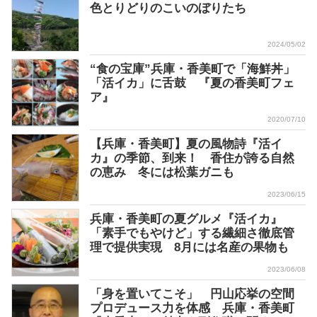
色とりどりのこいのぼりたち
2024/05/02
“食の宝庫”兵庫・香美町で「海鮮丼」
「活イカ」に舌鼓 『夏の香美町フェ
ア』
2020/07/10
【兵庫・香美町】夏の風物詩『活イ
カ』の季節、到来！ 香住が誇る自然
の恵み 冬には松葉ガニも
2023/06/15
兵庫・香美町の夏グルメ『活イカ』
「素手でもやけど」する繊細さ徹底管
理で提供実現 8月には名産の果物も
2023/06/08
「身を置いてこそ」 円山応挙の空間
プロデュース力を体感 兵庫・香美町