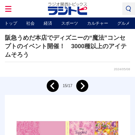
トップ
社会
経済
スポーツ
カルチャー
グルメ
阪急うめだ本店でディズニーの“魔法”コンセ
プトのイベント開催！ 3000種以上のアイテ
ムそろう
2024/05/08
Next
15/17
Prev