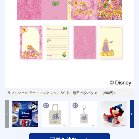
ラプンツェル アートコレクション BY 中川翔子 パタパタメモ（660円）