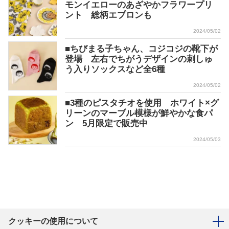
モンイエローのあざやかフラワープリ
ント 総柄エプロンも
2024/05/02
■ちびまる子ちゃん、コジコジの靴下が
登場 左右でちがうデザインの刺しゅ
う入りソックスなど全6種
2024/05/02
■3種のピスタチオを使用 ホワイト×グ
リーンのマーブル模様が鮮やかな食パ
ン 5月限定で販売中
2024/05/03
クッキーの使用について