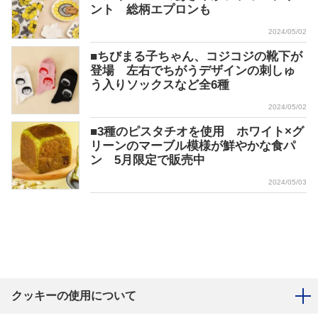
ント 総柄エプロンも
2024/05/02
■ちびまる子ちゃん、コジコジの靴下が
登場 左右でちがうデザインの刺しゅ
う入りソックスなど全6種
2024/05/02
■3種のピスタチオを使用 ホワイト×グ
リーンのマーブル模様が鮮やかな食パ
ン 5月限定で販売中
2024/05/03
クッキーの使用について