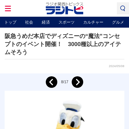
トップ
社会
経済
スポーツ
カルチャー
グルメ
阪急うめだ本店でディズニーの“魔法”コンセ
プトのイベント開催！ 3000種以上のアイテ
ムそろう
2024/05/08
Next
8/17
Prev