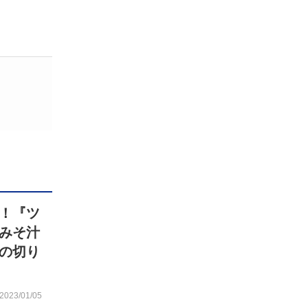
！『ツ
みそ汁
の切り
2023/01/05