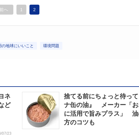
前へ
1
2
明の地球にいいこと
環境問題
ヨネ
捨てる前にちょっと待って
など
ナ缶の油』 メーカー「お
に活用で旨みプラス」 油
方のコツも
4/07/23