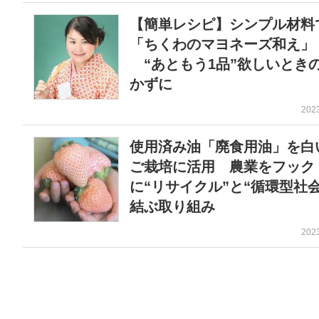
【簡単レシピ】シンプル材料
「ちくわのマヨネーズ和え」
“あともう1品”欲しいとき
かずに
202
使用済み油「廃食用油」を白
ご栽培に活用 農業をフック
に“リサイクル”と“循環型社会
結ぶ取り組み
202