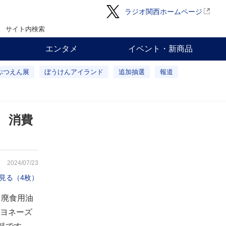
ラジオ関西ホームページ
サイト内検索
エンタメ
イベント・新商品
ぶつえん展
ぼうけんアイランド
追加抽選
報道
 消費
2024/07/23
見る（4枚）
、廃食用油
ヨネーズ