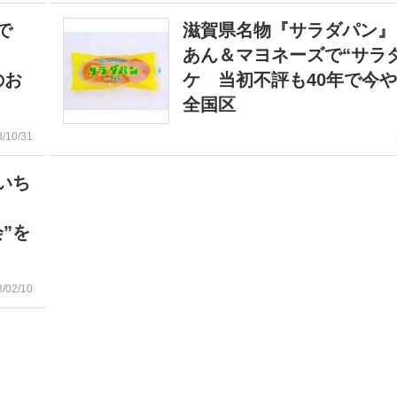
で
滋賀県名物『サラダパン』
あん＆マヨネーズで“サラ
のお
ケ 当初不評も40年で今
全国区
3/10/31
いち
”を
3/02/10