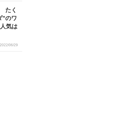
 たく
ダ”のワ
や人気は
2022/06/29