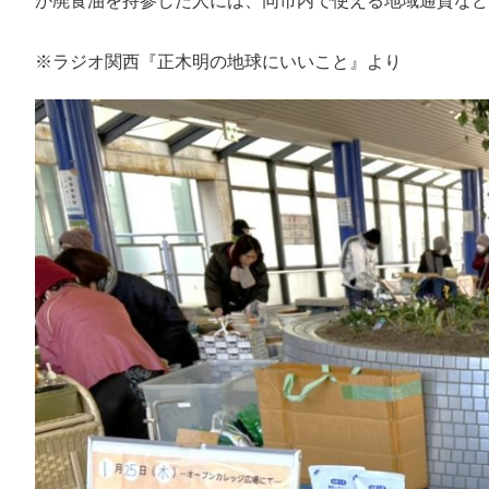
か廃食油を持参した人には、同市内で使える地域通貨など
※ラジオ関西『正木明の地球にいいこと』より