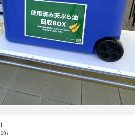
】
00）