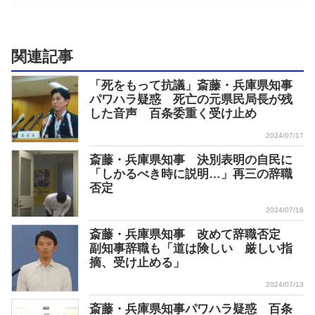
関連記事
「死をもって抗議」斎藤・兵庫県知事
パワハラ疑惑 死亡の元県民局長が残
した音声 百条委重く受け止め
2024/07/17
斎藤・兵庫県知事 決別表明の自民に
「しかるべき時に説明…」再三の辞職
否定
2024/07/16
斎藤・兵庫県知事 改めて辞職否定
副知事辞職も「道は険しい 厳しい指
摘、受け止める」
2024/07/13
斎藤・兵庫県知事パワハラ疑惑 百条