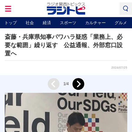
トップ
社会
経済
スポーツ
カルチャー
グルメ
斎藤・兵庫県知事パワハラ疑惑「業務上、必
要な範囲」繰り返す 公益通報、外部窓口設
置へ
2024/07/25
Next
1/4
Prev