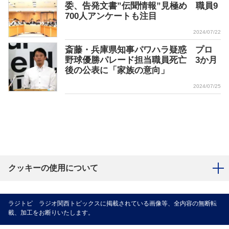
委、告発文書”伝聞情報”見極め 職員9
700人アンケートも注目
2024/07/22
斎藤・兵庫県知事パワハラ疑惑 プロ
野球優勝パレード担当職員死亡 3か月
後の公表に「家族の意向」
2024/07/25
クッキーの使用について
ラジトピ ラジオ関西トピックスに掲載されている画像等、全内容の無断転
載、加工をお断りいたします。