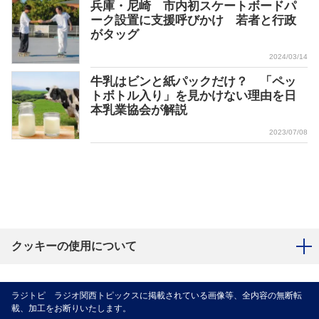
兵庫・尼崎 市内初スケートボードパ
ーク設置に支援呼びかけ 若者と行政
がタッグ
2024/03/14
牛乳はビンと紙パックだけ？ 「ペッ
トボトル入り」を見かけない理由を日
本乳業協会が解説
2023/07/08
クッキーの使用について
ラジトピ ラジオ関西トピックスに掲載されている画像等、全内容の無断転
載、加工をお断りいたします。