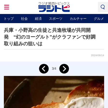
トップ
社会
経済
スポーツ
カルチャー
グルメ
兵庫・小野高の生徒と共進牧場が共同開
発 “幻のヨーグルト”がクラファンで好調
取り組みの狙いは
2024/08/14
Next
3/4
Prev