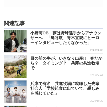
関連記事
小野高OB 夢は野球選手からアナウン
サーへ 「鳥谷敬、青木宣親にヒーロ
ーインタビューしたくなかった」
2023/06/05
目の前の牛が、いきなり出産!! 春だか
ら？ タイミング？ 兵庫の共進牧場
で
2021/04/07
兵庫で有名 共進牧場に就職した先輩
社会人「学校給食に出ていて、親しみ
を感じていた」
2020/10/29