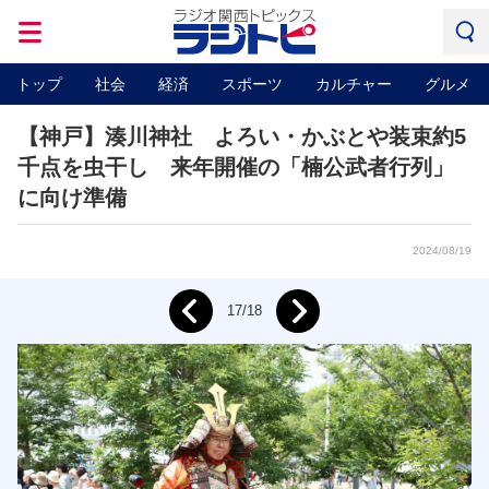
トップ
社会
経済
スポーツ
カルチャー
グルメ
【神戸】湊川神社 よろい・かぶとや装束約5
千点を虫干し 来年開催の「楠公武者行列」
に向け準備
2024/08/19
Next
17/18
Prev