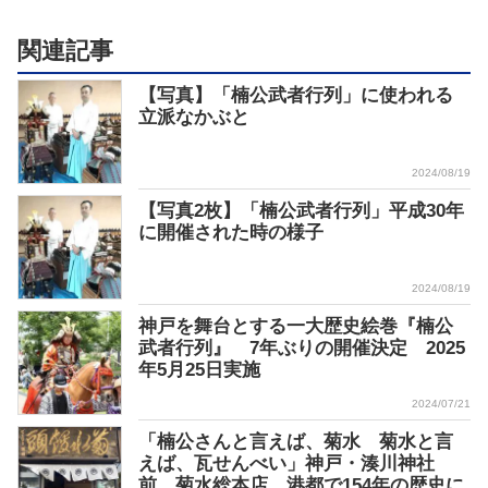
関連記事
【写真】「楠公武者行列」に使われる
立派なかぶと
2024/08/19
【写真2枚】「楠公武者行列」平成30年
に開催された時の様子
2024/08/19
神戸を舞台とする一大歴史絵巻『楠公
武者行列』 7年ぶりの開催決定 2025
年5月25日実施
2024/07/21
「楠公さんと言えば、菊水 菊水と言
えば、瓦せんべい」神戸・湊川神社
前 菊水総本店、港都で154年の歴史に