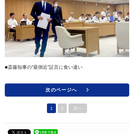
■斎藤知事の“最側近”証言に食い違い
次のページへ
1
2
次へ