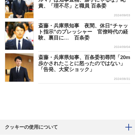
責、「理不尽」と職員 百条委
2024/09/03
斎藤・兵庫県知事 夜間、休日“チャッ
ト指示”のプレッシャー 官僚時代の経
験、裏目に… 百条委
2024/09/04
斎藤・兵庫県知事、百条委初尋問「20m
歩かされたことに怒ったのではない」
「告発、大変ショック」
2024/08/31
クッキーの使用について