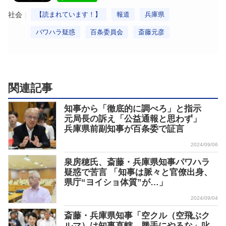
社会
【読まれています！】
報道
兵庫県
パワハラ疑惑
百条委員会
斎藤元彦
関連記事
知事から「徹底的に調べろ」と指示
元局長の訴え「公益通報と思わず」
兵庫県前副知事が百条委で証言
2024/09/06
泉房穂氏、斎藤・兵庫県知事パワハラ
疑惑で苦言 「知事は脈々と官僚出身、
県庁“ヨイショ体質”が…」
2024/09/04
斎藤・兵庫県知事「空クル（空飛ぶク
ルマ）は知事直轄、勝手にやるな」叱