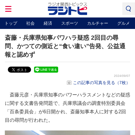
トップ
社会
経済
スポーツ
カルチャー
グルメ
斎藤・兵庫県知事パワハラ疑惑 2回目の尋
問、かつての側近と“食い違い”告発、公益通
報と認めず
2024/09/07
この記事の写真を見る（7枚）
斎藤元彦・兵庫県知事のバワーハラスメントなどの疑惑
に関する文書告発問題で、兵庫県議会の調査特別委員会
「百条委員会」が6日開かれ、斎藤知事本人に対する2回
目の尋問が行われた。