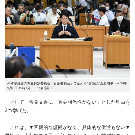
兵庫県議会の調査特別委員会「百条委員会」で証人尋問に臨む斎藤知事〈2024年
9月6日 15時1分 ※代表撮影〉
そして、告発文書に「真実相当性がない」とした理由を
2つ挙げた。
これは、▼客観的な証拠がなく、具体的な供述もない▼