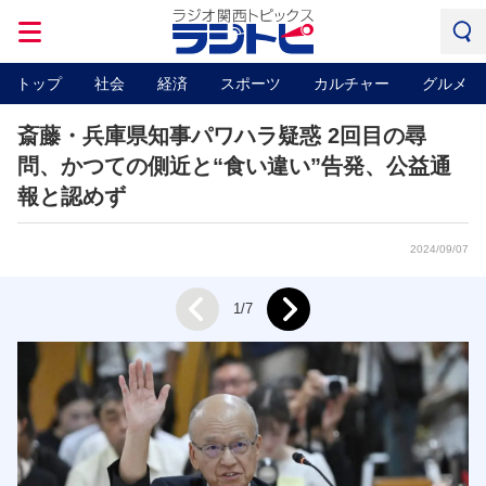
トップ
社会
経済
スポーツ
カルチャー
グルメ
斎藤・兵庫県知事パワハラ疑惑 2回目の尋
問、かつての側近と“食い違い”告発、公益通
報と認めず
2024/09/07
Next
1/7
Prev