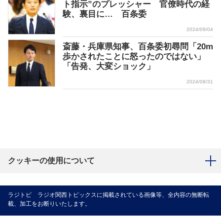
ト指示”のプレッシャー 官僚時代の経
験、裏目に… 百条委
2024/09/04
斎藤・兵庫県知事、百条委初尋問「20m
歩かされたことに怒ったのではない」
「告発、大変ショック」
2024/08/31
クッキーの使用について
ラジトピ ラジオ関西トピックスに掲載されている画像等、全内容の無断転
載、加工をお断りいたします。