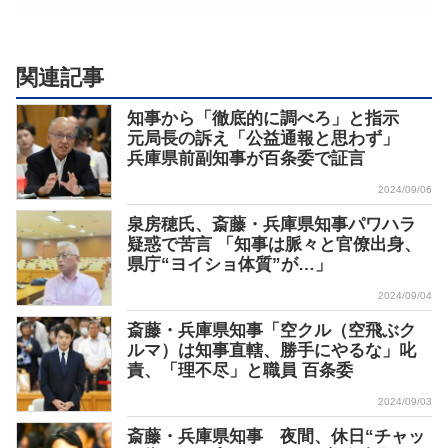
関連記事
知事から「徹底的に調べろ」と指示
元局長の訴え「公益通報と思わず」
兵庫県前副知事が百条委で証言
2024/09/06
泉房穂氏、斎藤・兵庫県知事パワハラ
疑惑で苦言 「知事は脈々と官僚出身、
県庁“ヨイショ体質”が…」
2024/09/04
斎藤・兵庫県知事「空クル（空飛ぶク
ルマ）は知事直轄、勝手にやるな」叱
責、「理不尽」と職員 百条委
2024/09/03
斎藤・兵庫県知事 夜間、休日“チャッ