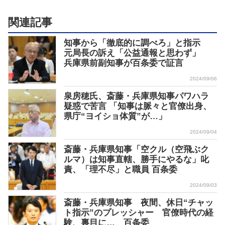
関連記事
知事から「徹底的に調べろ」と指示
元局長の訴え「公益通報と思わず」
兵庫県前副知事が百条委で証言
2024/09/06
泉房穂氏、斎藤・兵庫県知事パワハラ
疑惑で苦言 「知事は脈々と官僚出身、
県庁“ヨイショ体質”が…」
2024/09/04
斎藤・兵庫県知事「空クル（空飛ぶク
ルマ）は知事直轄、勝手にやるな」叱
責、「理不尽」と職員 百条委
2024/09/03
斎藤・兵庫県知事 夜間、休日“チャッ
ト指示”のプレッシャー 官僚時代の経
験、裏目に… 百条委