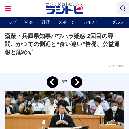
トップ
社会
経済
スポーツ
カルチャー
グルメ
斎藤・兵庫県知事パワハラ疑惑 2回目の尋
問、かつての側近と“食い違い”告発、公益通
報と認めず
2024/09/07
Next
6/7
Prev