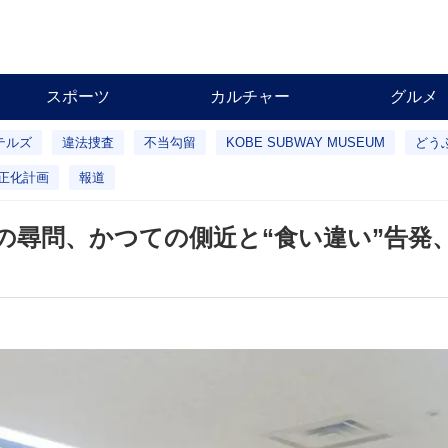
スポーツ
カルチャー
グルメ
テルズ
違法捜査
不当勾留
KOBE SUBWAY MUSEUM
どう
正化計画
報道
の尋問、かつての側近と“食い違い”告発