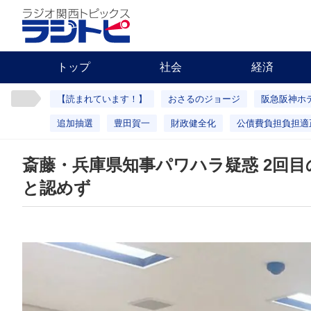
トップ
社会
経済
【読まれています！】
おさるのジョージ
阪急阪神ホ
追加抽選
豊田賀一
財政健全化
公債費負担負担適
斎藤・兵庫県知事パワハラ疑惑 2回目
と認めず