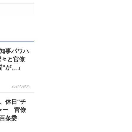
知事パワハ
脈々と官僚
質”が…」
2024/09/04
、休日“チ
ャー 官僚
百条委