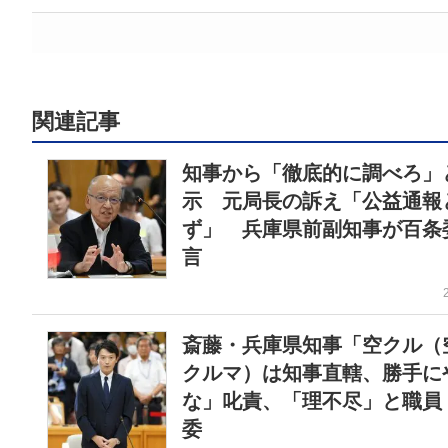
関連記事
知事から「徹底的に調べろ」
示 元局長の訴え「公益通報
ず」 兵庫県前副知事が百条
言
斎藤・兵庫県知事「空クル（
クルマ）は知事直轄、勝手に
な」叱責、「理不尽」と職員
委