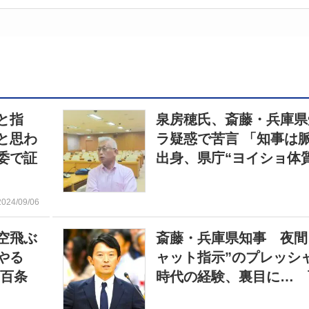
と指
泉房穂氏、斎藤・兵庫県
と思わ
ラ疑惑で苦言 「知事は
委で証
出身、県庁“ヨイショ体
2024/09/06
空飛ぶ
斎藤・兵庫県知事 夜間
やる
ャット指示”のプレッシ
 百条
時代の経験、裏目に… 