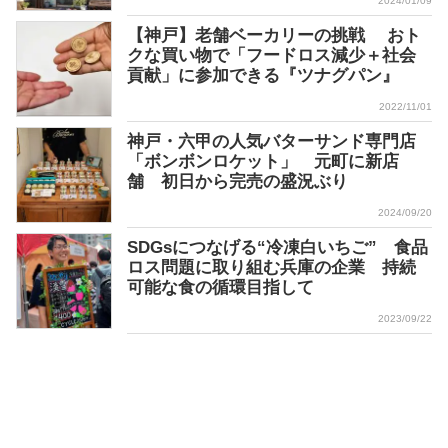
2024/01/09
【神戸】老舗ベーカリーの挑戦 おト
クな買い物で「フードロス減少＋社会
貢献」に参加できる『ツナグパン』
2022/11/01
神戸・六甲の人気バターサンド専門店
「ボンボンロケット」 元町に新店
舗 初日から完売の盛況ぶり
2024/09/20
SDGsにつなげる“冷凍白いちご” 食品
ロス問題に取り組む兵庫の企業 持続
可能な食の循環目指して
2023/09/22