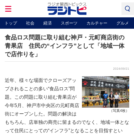
トップ
社会
経済
スポーツ
カルチャー
グルメ
食品ロス問題に取り組む神戸・元町商店街の
青果店 住民の“インフラ”として「地域一体
で店作りを」
2024/09/21
近年、様々な場面でクローズアッ
プされることの多い“食品ロス”問
題。この問題に取り組む青果店が
今年5月、神戸市中央区の元町商店
（写真4枚）
街にオープンした。問題の解決は
もちろん、店単独の商売に留まるのでなく、地域一体とな
って住民にとっての“インフラ”となることを目指すとい