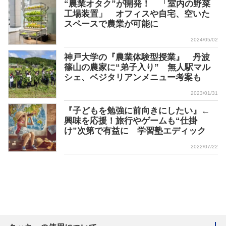
“農業オタク”が開発！ 「室内の野菜
工場装置」 オフィスや自宅、空いた
スペースで農業が可能に
2024/05/02
神戸大学の『農業体験型授業』 丹波
篠山の農家に“弟子入り” 無人駅マル
シェ、ベジタリアンメニュー考案も
2023/01/31
『子どもを勉強に前向きにしたい』←
興味を応援！旅行やゲームも“仕掛
け”次第で有益に 学習塾エディック
2022/07/22