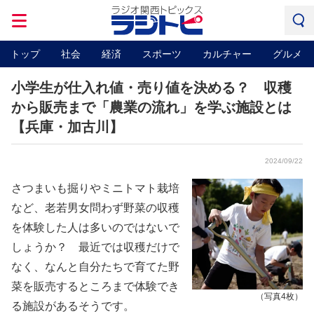
トップ
社会
経済
スポーツ
カルチャー
グルメ
小学生が仕入れ値・売り値を決める？ 収穫
から販売まで「農業の流れ」を学ぶ施設とは
【兵庫・加古川】
2024/09/22
さつまいも掘りやミニトマト栽培
など、老若男女問わず野菜の収穫
を体験した人は多いのではないで
しょうか？ 最近では収穫だけで
なく、なんと自分たちで育てた野
菜を販売するところまで体験でき
（写真4枚）
る施設があるそうです。