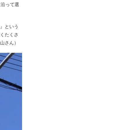
に沿って選
』という
くたくさ
山さん）