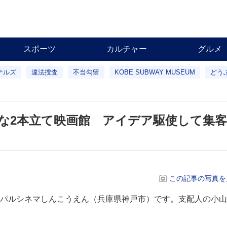
スポーツ
カルチャー
グルメ
テルズ
違法捜査
不当勾留
KOBE SUBWAY MUSEUM
どう
な2本立て映画館 アイデア駆使して集客
この記事の写真を
パルシネマしんこうえん（兵庫県神戸市）です。支配人の小山