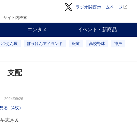
ラジオ関西ホームページ
サイト内検索
エンタメ
イベント・新商品
ぶつえん展
ぼうけんアイランド
報道
高校野球
神戸
 支配
2024/09/26
見る（4枚）
岳志さん