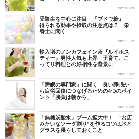
2023/10/03
受験生を中心に注目 『ブドウ糖』
得られる効果や摂取の注意点は？ 栄
養士に聞く
2024/03/12
輸入増のノンカフェイン茶『ルイボス
ティー』男性人気も上昇 子育て、こ
ってり料理との好相性を背景に
2024/03/02
「睡眠の専門家」に聞く 良い睡眠か
ら疲労回復につなげるための4つのポイ
ント「勝負は朝から」
2021/10/05
「無糖炭酸水」ブーム拡大中！ “お店
みたいなソーダ割り”を作るコツは氷と
グラスを湿らしておくこと