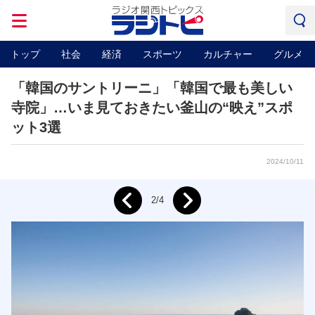
トップ
社会
経済
スポーツ
カルチャー
グルメ
「韓国のサントリーニ」「韓国で最も美しい
寺院」…いま見ておきたい釜山の“映え”スポ
ット3選
2024/10/11
Next
2/4
Prev