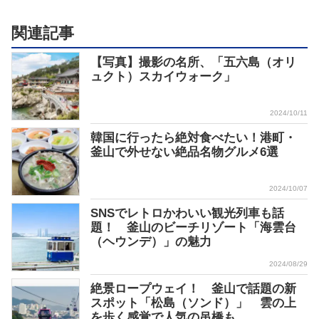
関連記事
【写真】撮影の名所、「五六島（オリ
ュクト）スカイウォーク」
2024/10/11
韓国に行ったら絶対食べたい！港町・
釜山で外せない絶品名物グルメ6選
2024/10/07
SNSでレトロかわいい観光列車も話
題！ 釜山のビーチリゾート「海雲台
（ヘウンデ）」の魅力
2024/08/29
絶景ロープウェイ！ 釜山で話題の新
スポット「松島（ソンド）」 雲の上
を歩く感覚で人気の吊橋も