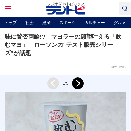
トップ
社会
経済
スポーツ
カルチャー
グルメ
味に賛否両論!? マヨラーの願望叶える「飲
むマヨ」 ローソンの“テスト販売シリー
ズ”が話題
2024/12/12
Next
1/5
Prev