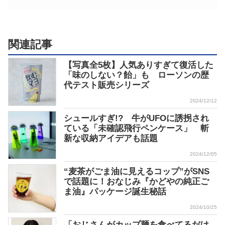
関連記事
【写真全5枚】人気ありすぎて復活した
「味のしない？飴」も ローソンの歴
代テスト販売シリーズ
2024/12/12
シュールすぎ!? 牛がUFOに誘拐され
ている「未確認飛行ペンケース」 斬
新な収納アイデアも話題
2024/12/05
“麦茶がごま油に見えるコップ”がSNS
で話題に！おなじみ『かどやの純正ご
ま油』パッケージ誕生秘話
2024/10/25
「おじさんがカップ麺を食べてるだけ