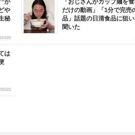
”が
「おじさんがカップ麺を食
どや
だけの動画」「1分で完売
生秘
品」話題の日清食品に狙い
聞いた
4/10/25
ては
便
2/02/21