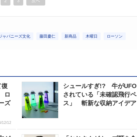
2
3
次へ
ジャパニーズ文化
藤田慶仁
新商品
木曜日
ローソン
て復
シュールすぎ!? 牛がUF
 ロ
されている「未確認飛行ペ
ーズ
ス」 斬新な収納アイデア
4/12/12