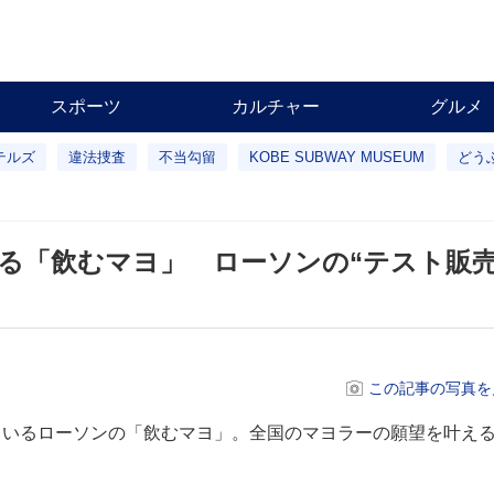
スポーツ
カルチャー
グルメ
テルズ
違法捜査
不当勾留
KOBE SUBWAY MUSEUM
どう
える「飲むマヨ」 ローソンの“テスト販
この記事の写真を
ているローソンの「飲むマヨ」。全国のマヨラーの願望を叶え