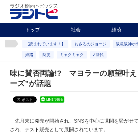
トップ
社会
経済
【読まれています！】
おさるのジョージ
阪急阪神ホ
姫路
防災
ミャクミャク
Z世代
味に賛否両論!? マヨラーの願望叶
ーズ”が話題
先月末に発売が開始され、SNSを中心に世間を騒がせ
され、テスト販売として展開されています。