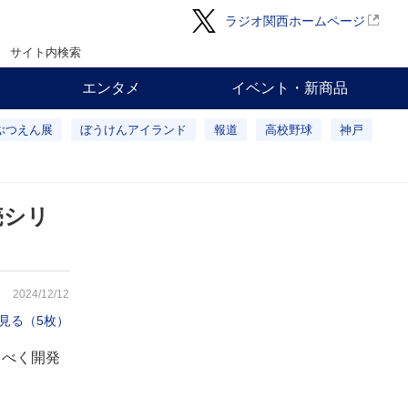
ラジオ関西ホームページ
サイト内検索
エンタメ
イベント・新商品
ぶつえん展
ぼうけんアイランド
報道
高校野球
神戸
売シリ
2024/12/12
見る（5枚）
るべく開発