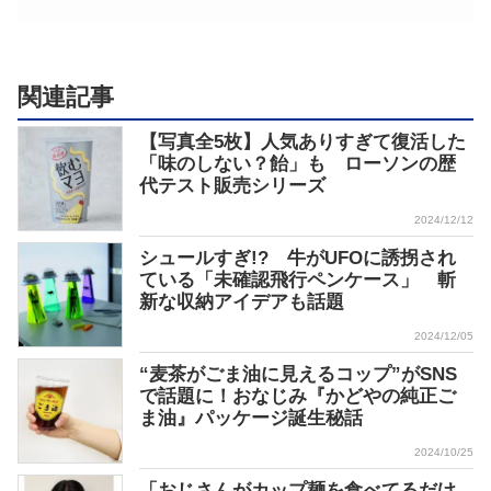
関連記事
【写真全5枚】人気ありすぎて復活した
「味のしない？飴」も ローソンの歴
代テスト販売シリーズ
2024/12/12
シュールすぎ!? 牛がUFOに誘拐され
ている「未確認飛行ペンケース」 斬
新な収納アイデアも話題
2024/12/05
“麦茶がごま油に見えるコップ”がSNS
で話題に！おなじみ『かどやの純正ご
ま油』パッケージ誕生秘話
2024/10/25
「おじさんがカップ麺を食べてるだけ