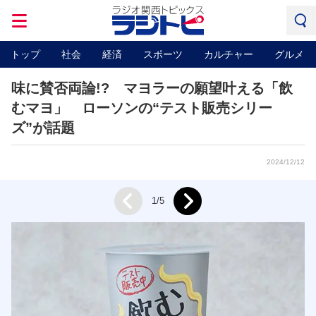
トップ
社会
経済
スポーツ
カルチャー
グルメ
味に賛否両論!? マヨラーの願望叶える「飲
むマヨ」 ローソンの“テスト販売シリー
ズ”が話題
2024/12/12
Next
1/5
Prev