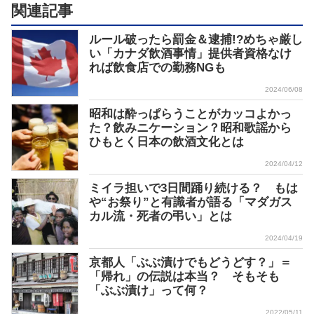
関連記事
ルール破ったら罰金＆逮捕!?めちゃ厳し
い「カナダ飲酒事情」提供者資格なけ
れば飲食店での勤務NGも
2024/06/08
昭和は酔っぱらうことがカッコよかっ
た？飲みニケーション？昭和歌謡から
ひもとく日本の飲酒文化とは
2024/04/12
ミイラ担いで3日間踊り続ける？ もは
や“お祭り”と有識者が語る「マダガス
カル流・死者の弔い」とは
2024/04/19
京都人「ぶぶ漬けでもどうどす？」＝
「帰れ」の伝説は本当？ そもそも
「ぶぶ漬け」って何？
2022/05/11