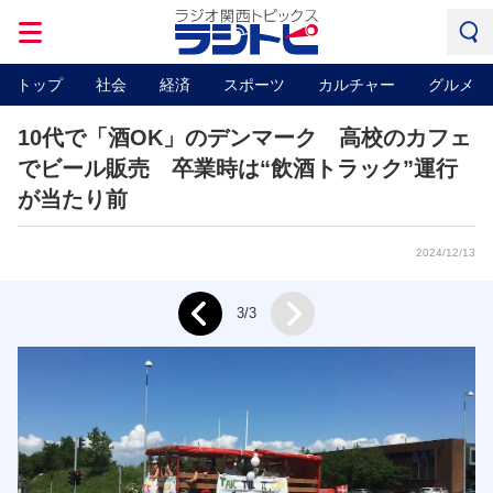
トップ
社会
経済
スポーツ
カルチャー
グルメ
10代で「酒OK」のデンマーク 高校のカフェ
でビール販売 卒業時は“飲酒トラック”運行
が当たり前
2024/12/13
Next
3/3
Prev