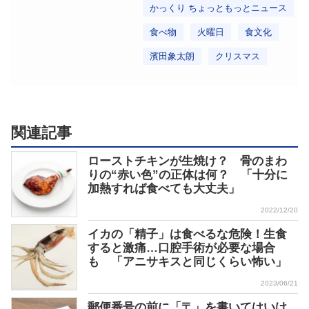
かっくり ちょっともっとニュース
食べ物
火曜日
食文化
濱田象太朗
クリスマス
関連記事
ローストチキンが生焼け？ 骨のまわ
りの“赤い色”の正体は何？ 「十分に
加熱すれば食べても大丈夫」
2022/12/20
イカの「精子」は食べるな危険！生食
すると激痛…口腔手術が必要な場合
も 「アニサキスと同じくらい怖い」
2023/06/21
郵便番号の前に「〒」を書いてはいけ