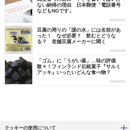
ない納得の理由 日本郵便「電話番号
などもNGです」
2022/02/21
豆腐の周りの「謎の水」には名前があ
った！ なぜ必要？ 飲むとどうな
る？ 老舗豆腐メーカーに聞く
2022/01/08
「ゴム」に「うがい薬」…味の評価
散々！フィンランド伝統菓子『サルミ
アッキ』いったいどんな食べ物？
2024/12/20
クッキーの使用について