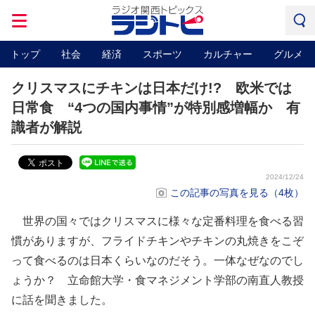
トップ
社会
経済
スポーツ
カルチャー
グルメ
クリスマスにチキンは日本だけ!? 欧米では
日常食 “4つの国内事情”が特別感増幅か 有
識者が解説
2024/12/24
この記事の写真を見る（4枚）
世界の国々ではクリスマスに様々な定番料理を食べる習
慣がありますが、フライドチキンやチキンの丸焼きをこぞ
って食べるのは日本くらいなのだそう。一体なぜなのでし
ょうか？ 立命館大学・食マネジメント学部の南直人教授
に話を聞きました。