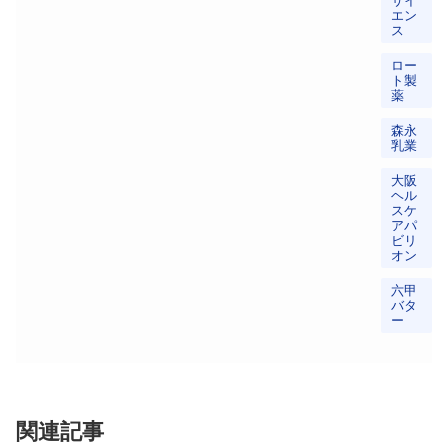
サイ
エン
ス
ロー
ト製
薬
森永
乳業
大阪
ヘル
スケ
アパ
ビリ
オン
六甲
バタ
ー
関連記事