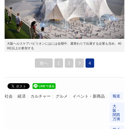
大阪ヘルスケアパビリオンにはには会期中、週替わりで出展する企業も含め、40
0社以上が参加する
前へ
1
2
3
4
社会
経済
カルチャー
グルメ
イベント・新商品
報道
大
阪・
関西
万博