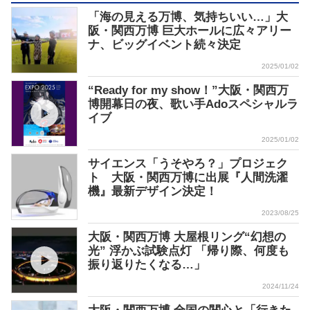
「海の見える万博、気持ちいい…」大
阪・関西万博 巨大ホールに広々アリー
ナ、ビッグイベント続々決定
2025/01/02
“Ready for my show！”大阪・関西万
博開幕日の夜、歌い手Adoスペシャルラ
イブ
2025/01/02
サイエンス「うそやろ？」プロジェク
ト 大阪・関西万博に出展『人間洗濯
機』最新デザイン決定！
2023/08/25
大阪・関西万博 大屋根リング“幻想の
光” 浮かぶ試験点灯 「帰り際、何度も
振り返りたくなる…」
2024/11/24