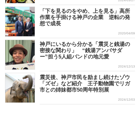
2024/03/27
「下を見るのをやめ、上を見る」高所
作業を手掛ける神戸の企業 逆転の発
想で成長
2020/04/09
神戸にいるから分かる「震災と銭湯の
密接な関わり」 “銭湯アンバサダ
ー”担う5人組バンドの地元愛
2024/12/13
震災後、神戸市民を励まし続けたゾウ
「ズゼ」など紹介 王子動物園でリガ
市との姉妹都市50周年特別展
2024/12/03