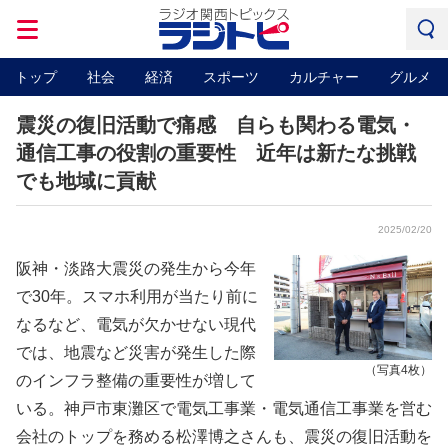
トップ
社会
経済
スポーツ
カルチャー
グルメ
震災の復旧活動で痛感 自らも関わる電気・
通信工事の役割の重要性 近年は新たな挑戦
でも地域に貢献
2025/02/20
阪神・淡路大震災の発生から今年
で30年。スマホ利用が当たり前に
なるなど、電気が欠かせない現代
では、地震など災害が発生した際
（写真4枚）
のインフラ整備の重要性が増して
いる。神戸市東灘区で電気工事業・電気通信工事業を営む
会社のトップを務める松澤博之さんも、震災の復旧活動を