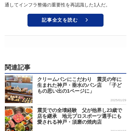
通してインフラ整備の重要性を再認識した1人だ。
記事全文を読む
関連記事
クリームパンにこだわり 震災の年に
生まれた神戸・垂水のパン店 「子ど
もの思い出の1ページに」
2025/01/29
震災での全壊経験 父が他界し23歳で
店を継承 地元プロスポーツ選手にも
愛される神戸・須磨の焼肉店