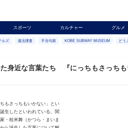
スポーツ
カルチャー
グルメ
テルズ
違法捜査
不当勾留
KOBE SUBWAY MUSEUM
どう
れた身近な言葉たち 『にっちもさっちも
ちもさっちもいかない」とい
誕生したといわれている。関
家・桂米舞（かつら・まいま
から誕生した言葉について解