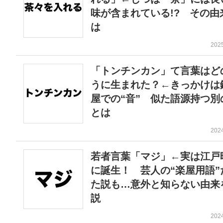
味が含まれている!? その由
は
202
「トンチンカン」て言葉はど
うに生まれた？←きっかけは
屋での“音” 似た語源持つ別
とは
202
若者言葉「マジ」←実は江戸
に誕生！ 芸人の“楽屋用語”
た説も…意外と知らない由来
説
202