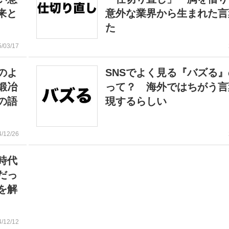
来と
意外な業界から生まれた言
た
5/03/17
のよ
SNSでよく見る『バズる
鍛冶
って？ 海外ではちがう言
の語
現するらしい
4/12/26
時代
だっ
を解
4/12/12