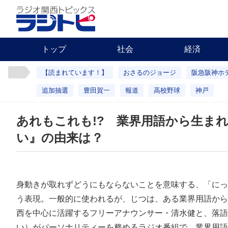
トップ
社会
経済
【読まれています！】
おさるのジョージ
阪急阪神ホ
追加抽選
豊田賀一
報道
高校野球
神戸
あれもこれも!? 業界用語から生ま
い』の由来は？
身動きが取れずどうにもならないことを意味する、「にっ
う表現。一般的に使われるが、じつは、ある業界用語から
西を中心に活躍するフリーアナウンサー・清水健と、落語
い）がパーソナリティーを務めるラジオ番組で、業界用語