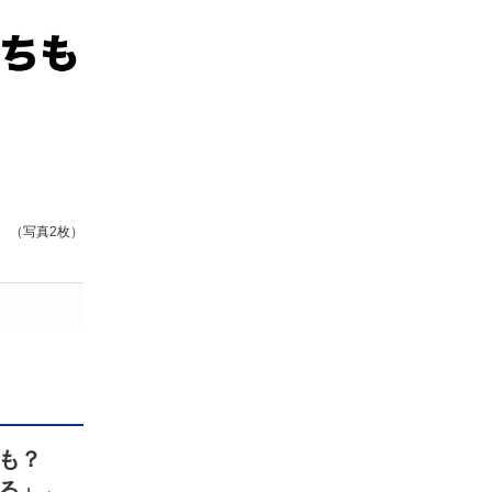
（写真2枚）
かも？
る」←