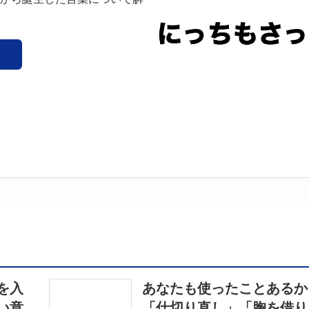
を入
あなたも使ったことある
い意
「仕切り直し」「胸を借り