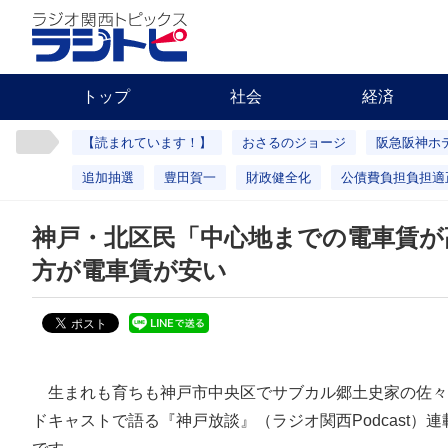
トップ
社会
経済
【読まれています！】
おさるのジョージ
阪急阪神ホ
追加抽選
豊田賀一
財政健全化
公債費負担負担適
神戸・北区民「中心地までの電車賃が
方が電車賃が安い
生まれも育ちも神戸市中央区でサブカル郷土史家の佐々
ドキャストで語る『神戸放談』（ラジオ関西Podcast