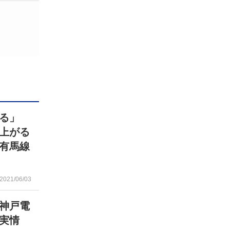
ある」
上がる
有馬線
2021/06/03
神戸電
と実情