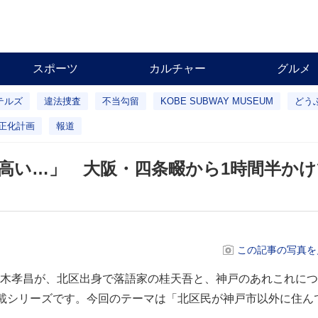
スポーツ
カルチャー
グルメ
テルズ
違法捜査
不当勾留
KOBE SUBWAY MUSEUM
どう
正化計画
報道
高い…」 大阪・四条畷から1時間半かけ
この記事の写真を
木孝昌が、北区出身で落語家の桂天吾と、神戸のあれこれにつ
）連載シリーズです。今回のテーマは「北区民が神戸市以外に住ん