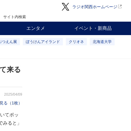
ラジオ関西ホームページ
サイト内検索
エンタメ
イベント・新商品
ぶつえん展
ぼうけんアイランド
クリオネ
北海道大学
て来る
2025/04/09
見る（1枚）
いてポッ
でみると」