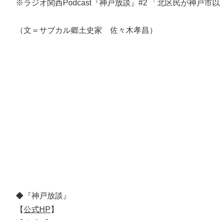
※ラジオ関西Podcast『神戸放談』#2 「北区民が神戸
（文＝サブカル郷土史家 佐々木孝昌）
◆『神戸放談』
【
公式HP
】