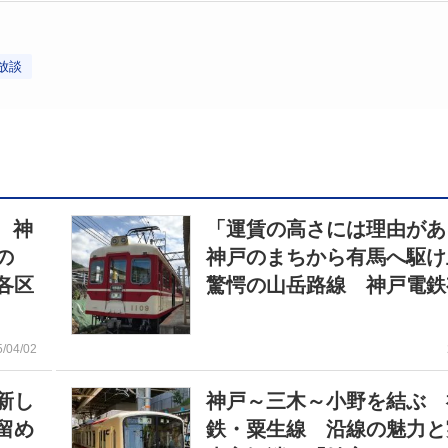
放談
 神
「運賃の高さには理由が
の
神戸のまちから有馬へ駆け
各区
驚愕の山岳路線 神戸電鉄
5/04/02
新し
神戸～三木～小野を結ぶ 
留め
鉄・粟生線 沿線の魅力