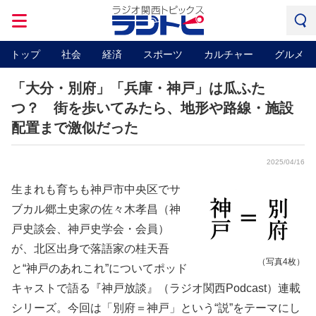
トップ
社会
経済
スポーツ
カルチャー
グルメ
「大分・別府」「兵庫・神戸」は瓜ふた
つ？ 街を歩いてみたら、地形や路線・施設
配置まで激似だった
2025/04/16
生まれも育ちも神戸市中央区でサ
ブカル郷土史家の佐々木孝昌（神
戸史談会、神戸史学会・会員）
が、北区出身で落語家の桂天吾
（写真4枚）
と“神戸のあれこれ”についてポッド
キャストで語る『神戸放談』（ラジオ関西Podcast）連載
シリーズ。今回は「別府＝神戸」という“説”をテーマにし