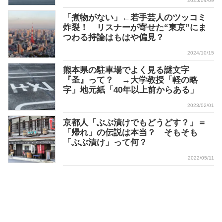
2025/04/09
「煮物がない」←若手芸人のツッコミ
炸裂！ リスナーが寄せた“東京”にま
つわる持論はもはや偏見？
2024/10/15
熊本県の駐車場でよく見る謎文字
『圣』って？ →大学教授「軽の略
字」地元紙「40年以上前からある」
2023/02/01
京都人「ぶぶ漬けでもどうどす？」＝
「帰れ」の伝説は本当？ そもそも
「ぶぶ漬け」って何？
2022/05/11