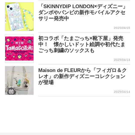
「SKINNYDIP LONDON×ディズニー」
ダンボやバンビの新作モバイルアクセ
サリー発売中
2025/04/15
初コラボ「たまごっち×靴下屋」発売
中！ 懐かしいドット絵調や初代たま
ごっち刺繍のソックスも
2025/04/14
Maison de FLEURから「フィガロ＆ク
レオ」の新作ディズニーコレクション
が登場
2025/04/14