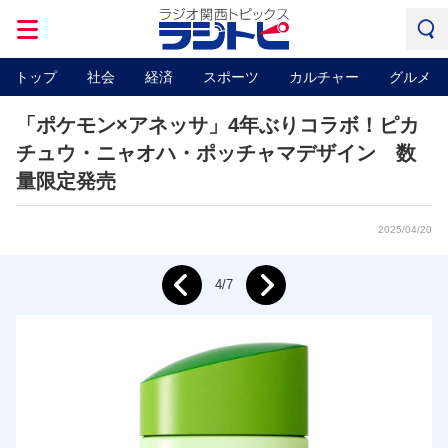
トップ
社会
経済
スポーツ
カルチャー
グルメ
「ポケモン×アネッサ」4年ぶりコラボ！ピカ
チュウ・ニャオハ・ポッチャマデザイン 数
量限定発売
2025/04/20
Next
4/7
Prev