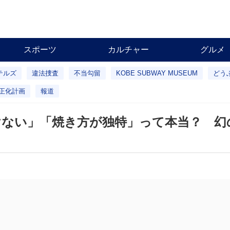
スポーツ
カルチャー
グルメ
テルズ
違法捜査
不当勾留
KOBE SUBWAY MUSEUM
どう
正化計画
報道
ない」「焼き方が独特」って本当？ 幻