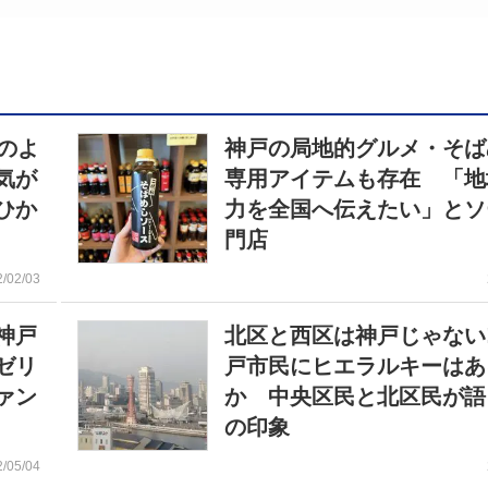
のよ
神戸の局地的グルメ・そ
気が
専用アイテムも存在 「地
ひか
力を全国へ伝えたい」とソ
門店
2/02/03
神戸
北区と西区は神戸じゃない
ゼリ
戸市民にヒエラルキーはあ
ァン
か 中央区民と北区民が語
の印象
2/05/04