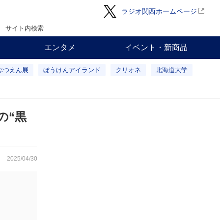
ラジオ関西ホームページ
サイト内検索
エンタメ
イベント・新商品
ぶつえん展
ぼうけんアイランド
クリオネ
北海道大学
の“黒
2025/04/30