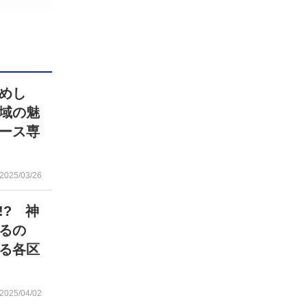
ばめし
域の魅
ース専
2025/03/26
!? 神
るの
る各区
2025/04/02