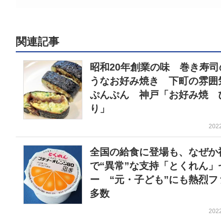
関連記事
昭和20年創業の味 巻き寿司
うなお好み焼き 下町の雰囲
ぷんぷん 神戸「お好み焼 
り」
202
全国の給食に登場も、なぜか
で“異常”な支持「とくれん」
ー “元・子ども”にも熱烈フ
多数
202