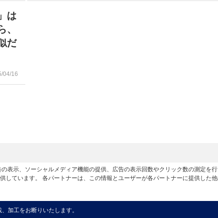
」は
ら、
似だ
5/04/16
広告の表示、ソーシャルメディア機能の提供、広告の表示回数やクリック数の測定を
供しています。 各パートナーは、この情報とユーザーが各パートナーに提供した
載、加工をお断りいたします。