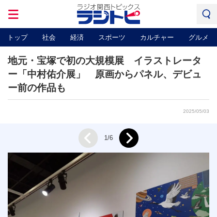
トップ
社会
経済
スポーツ
カルチャー
グルメ
地元・宝塚で初の大規模展 イラストレータ
ー「中村佑介展」 原画からパネル、デビュ
ー前の作品も
2025/05/03
Next
1/6
Prev