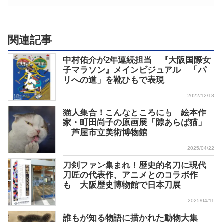
関連記事
中村佑介が2年連続担当 『大阪国際女
子マラソン』メインビジュアル 「パ
リへの道」を靴ひもで表現
2022/12/18
猫大集合！こんなところにも 絵本作
家・町田尚子の原画展「隙あらば猫」
芦屋市立美術博物館
2025/04/22
刀剣ファン集まれ！歴史的名刀に現代
刀匠の代表作、アニメとのコラボ作
も 大阪歴史博物館で日本刀展
2025/04/11
誰もが知る物語に描かれた動物大集