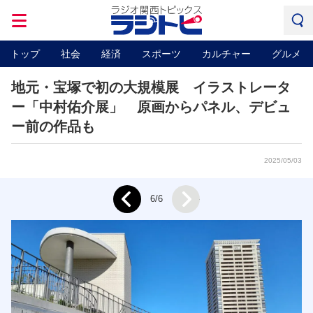
トップ
社会
経済
スポーツ
カルチャー
グルメ
地元・宝塚で初の大規模展 イラストレータ
ー「中村佑介展」 原画からパネル、デビュ
ー前の作品も
2025/05/03
Next
6/6
Prev