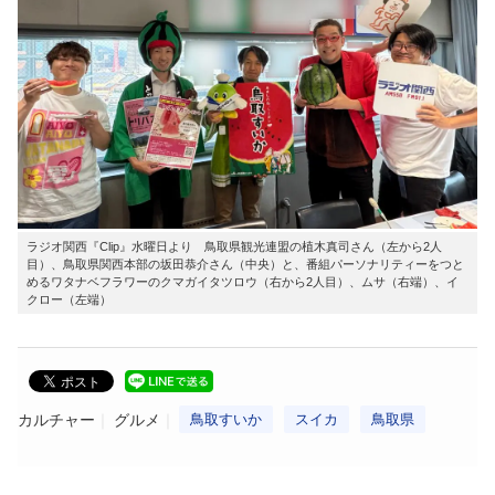
ラジオ関西『Clip』水曜日より 鳥取県観光連盟の植木真司さん（左から2人
目）、鳥取県関西本部の坂田恭介さん（中央）と、番組パーソナリティーをつと
めるワタナベフラワーのクマガイタツロウ（右から2人目）、ムサ（右端）、イ
クロー（左端）
カルチャー
グルメ
鳥取すいか
スイカ
鳥取県