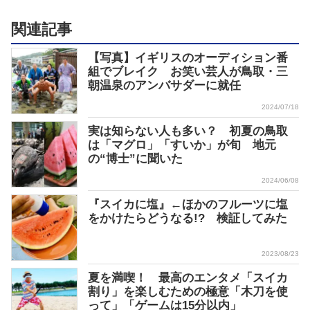
関連記事
【写真】イギリスのオーディション番
組でブレイク お笑い芸人が鳥取・三
朝温泉のアンバサダーに就任
2024/07/18
実は知らない人も多い？ 初夏の鳥取
は「マグロ」「すいか」が旬 地元
の“博士”に聞いた
2024/06/08
『スイカに塩』←ほかのフルーツに塩
をかけたらどうなる!? 検証してみた
2023/08/23
夏を満喫！ 最高のエンタメ「スイカ
割り」を楽しむための極意「木刀を使
って」「ゲームは15分以内」