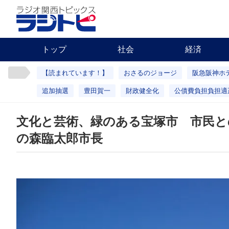
トップ
社会
経済
【読まれています！】
おさるのジョージ
阪急阪神ホ
追加抽選
豊田賀一
財政健全化
公債費負担負担適
文化と芸術、緑のある宝塚市 市民と
の森臨太郎市長