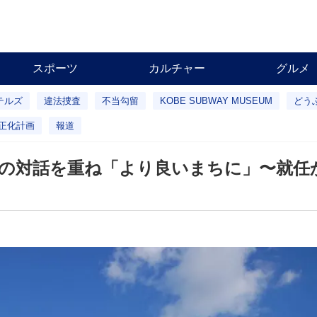
スポーツ
カルチャー
グルメ
テルズ
違法捜査
不当勾留
KOBE SUBWAY MUSEUM
どう
正化計画
報道
の対話を重ね「より良いまちに」〜就任