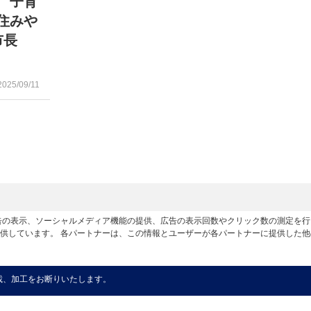
 子育
住みや
市長
2025/09/11
広告の表示、ソーシャルメディア機能の提供、広告の表示回数やクリック数の測定を
供しています。 各パートナーは、この情報とユーザーが各パートナーに提供した
載、加工をお断りいたします。