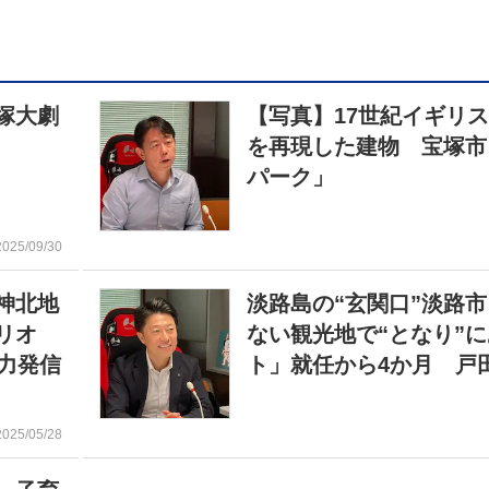
塚大劇
【写真】17世紀イギリ
を再現した建物 宝塚市
パーク」
2025/09/30
神北地
淡路島の“玄関口”淡路
リオ
ない観光地で“となり”
力発信
ト」就任から4か月 戸
2025/05/28