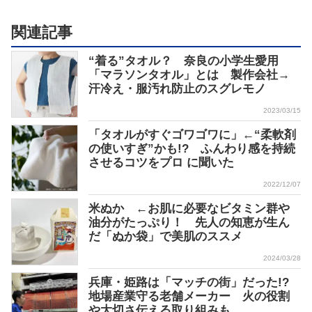
関連記事
“着る”タオル？ 奈良の小学生愛用
「マラソンタオル」とは 製作会社→
汗冷え・服汚れ防止のスグレモノ
2023/03/15
「タオルがすぐゴワゴワに」←“柔軟剤
の使いすぎ”かも!? ふんわり感を持続
させるコツをプロ に聞いた
2022/12/07
米ぬか ←お肌に必要なビタミン群や
油分がたっぷり！ 先人の知恵が生ん
だ「ぬか袋」で美肌のススメ
2024/03/28
兵庫・姫路は「マッチの街」だった!?
地場産業守る老舗メーカー 火の役割
や大切さ伝える取り組みも