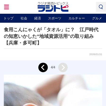
トップ
社会
経済
スポーツ
カルチャー
グルメ
食用こんにゃくが「タオル」に？ 江戸時代
の知恵いかした“地域資源活用”の取り組み
【兵庫・多可町】
2026/01/31
Next
4/4
Prev