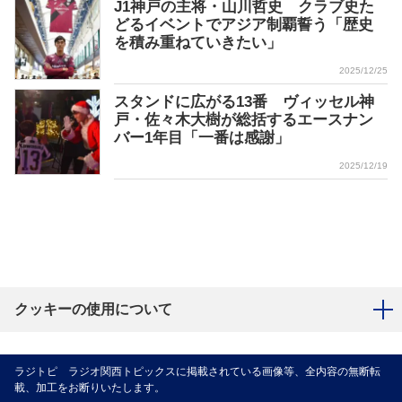
J1神戸の主将・山川哲史 クラブ史た
どるイベントでアジア制覇誓う「歴史
を積み重ねていきたい」
2025/12/25
スタンドに広がる13番 ヴィッセル神
戸・佐々木大樹が総括するエースナン
バー1年目「一番は感謝」
2025/12/19
クッキーの使用について
ラジトピ ラジオ関西トピックスに掲載されている画像等、全内容の無断転
載、加工をお断りいたします。