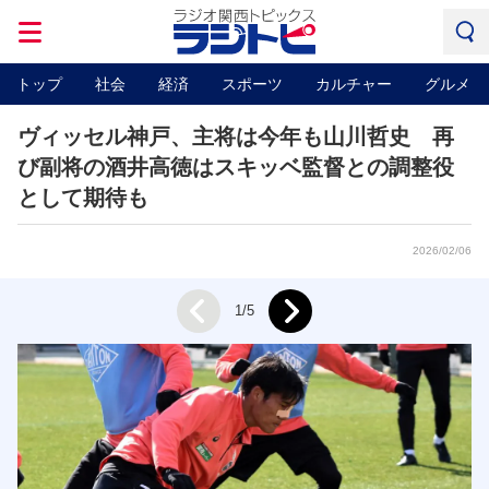
トップ
社会
経済
スポーツ
カルチャー
グルメ
ヴィッセル神戸、主将は今年も山川哲史 再
び副将の酒井高徳はスキッベ監督との調整役
として期待も
2026/02/06
Next
1/5
Prev