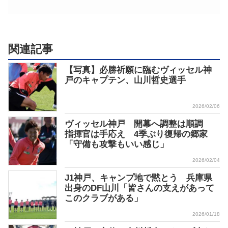
関連記事
【写真】必勝祈願に臨むヴィッセル神
戸のキャプテン、山川哲史選手
2026/02/06
ヴィッセル神戸 開幕へ調整は順調
指揮官は手応え 4季ぶり復帰の郷家
「守備も攻撃もいい感じ」
2026/02/04
J1神戸、キャンプ地で黙とう 兵庫県
出身のDF山川「皆さんの支えがあって
このクラブがある」
2026/01/18