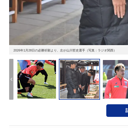
2026年1月28日の必勝祈願より、左が山川哲史選手（写真：ラジオ関西）