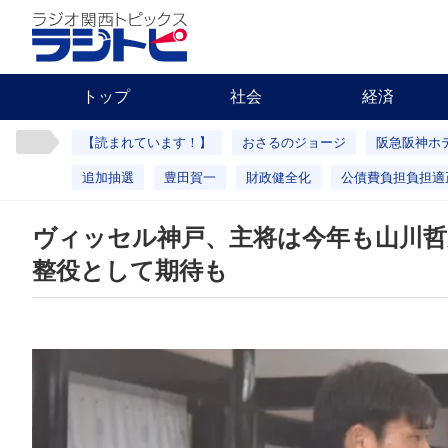
トップ
社会
経済
【読まれています！】
おさるのジョージ
阪急阪神ホ
追加抽選
豊田賀一
財政健全化
公債費負担負担適
ヴィッセル神戸、主将は今年も山川哲
整役として期待も