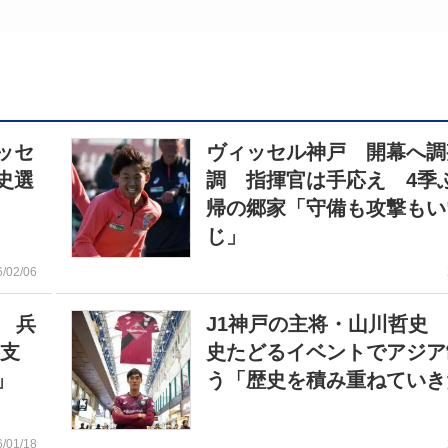
ッセ
ヴィッセル神戸 開幕へ調
史選
調 指揮官は手応え 4季
帰の郷家「守備も攻撃もい
じ」
6/02/06
 兵
J1神戸の主将・山川哲史
の支
史たどるイベントでアジア
」
う「歴史を積み重ねていき
6/01/18