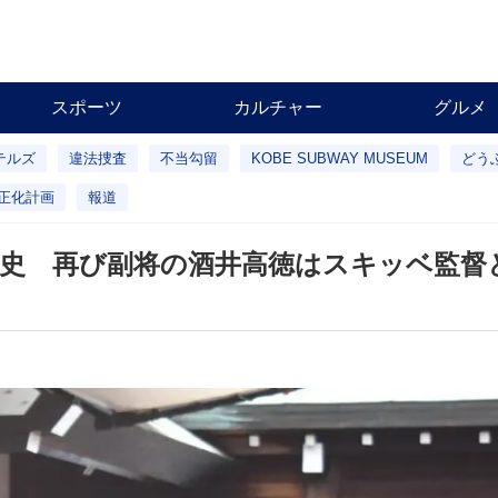
スポーツ
カルチャー
グルメ
テルズ
違法捜査
不当勾留
KOBE SUBWAY MUSEUM
どう
正化計画
報道
史 再び副将の酒井高徳はスキッベ監督