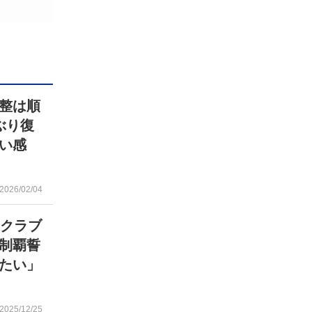
整は順
ぶり復
い感
2026/02/04
 クラブ
制覇誓
たい」
2025/12/25