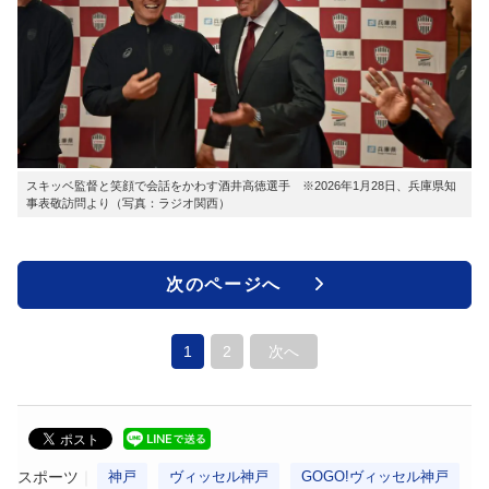
スキッベ監督と笑顔で会話をかわす酒井高徳選手 ※2026年1月28日、兵庫県知
事表敬訪問より（写真：ラジオ関西）
次のページへ
1
2
次へ
スポーツ
神戸
ヴィッセル神戸
GOGO!ヴィッセル神戸