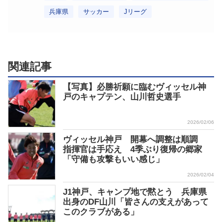
兵庫県
サッカー
Jリーグ
関連記事
【写真】必勝祈願に臨むヴィッセル神
戸のキャプテン、山川哲史選手
2026/02/06
ヴィッセル神戸 開幕へ調整は順調
指揮官は手応え 4季ぶり復帰の郷家
「守備も攻撃もいい感じ」
2026/02/04
J1神戸、キャンプ地で黙とう 兵庫県
出身のDF山川「皆さんの支えがあって
このクラブがある」