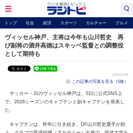
トップ
社会
経済
スポーツ
カルチャー
グルメ
ヴィッセル神戸、主将は今年も山川哲史 再
び副将の酒井高徳はスキッベ監督との調整役
として期待も
2026/02/06
この記事の写真を見る（5枚）
サッカー・J1のヴィッセル神戸は、5日に公式SNS上
で、2026シーズンのキャプテンと副キャプテンを発表し
た。
キャプテンは、昨年に引き続き、DF山川哲史選手が担
う。クラブの育成組織（アカデミー）出身で、筑波大学を