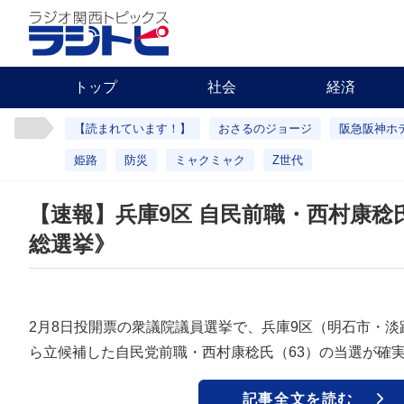
トップ
社会
経済
【読まれています！】
おさるのジョージ
阪急阪神ホ
姫路
防災
ミャクミャク
Z世代
【速報】兵庫9区 自民前職・西村康稔氏
総選挙》
2月8日投開票の衆議院議員選挙で、兵庫9区（明石市・
ら立候補した自民党前職・西村康稔氏（63）の当選が確
記事全文を読む