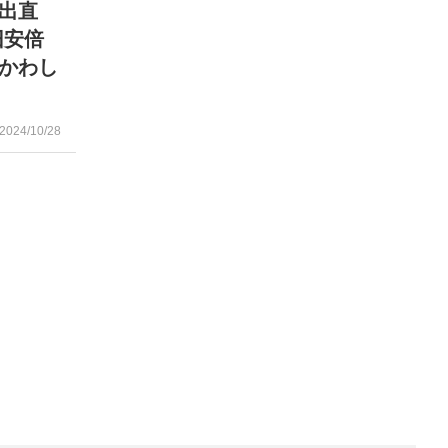
出直
旧安倍
かわし
2024/10/28