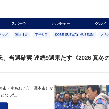
スポーツ
カルチャー
グルメ
テルズ
違法捜査
不当勾留
KOBE SUBWAY MUSEUM
どう
、当選確実 連続9選果たす《2026 真冬
淡路市・南あわじ市・洲本市）か
実となった。