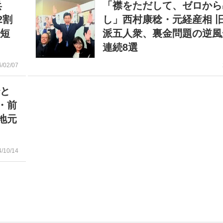
兵
「襟をただして、ゼロから
2割
し」西村康稔・元経産相 
間短
派五人衆、裏金問題の逆風
連続8選
6/02/07
治と
・前
地元
4/10/14