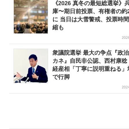
《2026 真冬の最短総選挙》
庫〜期日前投票、有権者の約
に 当日は大雪警戒、投票時
縮も
202
衆議院選挙 最大の争点『政
カネ』自民非公認、西村康稔
経産相「丁寧に説明重ねる」
で行脚
202