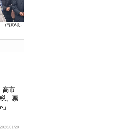
（写真6枚）
》高市
税、票
か」
2026/01/20