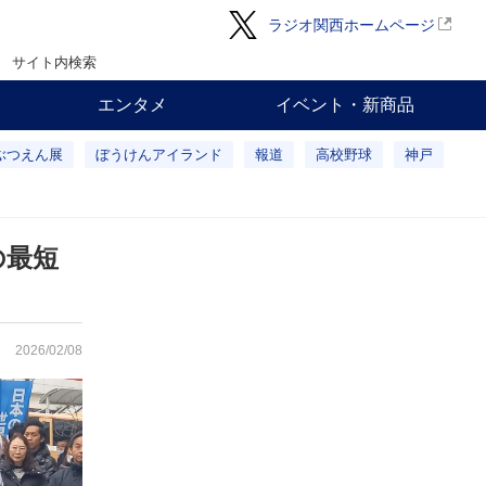
ラジオ関西ホームページ
サイト内検索
エンタメ
イベント・新商品
ぶつえん展
ぼうけんアイランド
報道
高校野球
神戸
の最短
2026/02/08