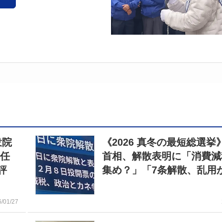
衆院
《2026 真冬の最短総選挙
責任
首相、解散表明に「消費減
評
集め？」「7条解散、乱用
6/01/27