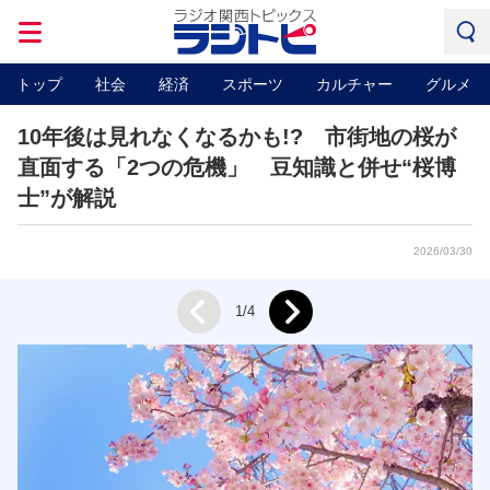
トップ
社会
経済
スポーツ
カルチャー
グルメ
10年後は見れなくなるかも!? 市街地の桜が
直面する「2つの危機」 豆知識と併せ“桜博
士”が解説
2026/03/30
Next
1/4
Prev