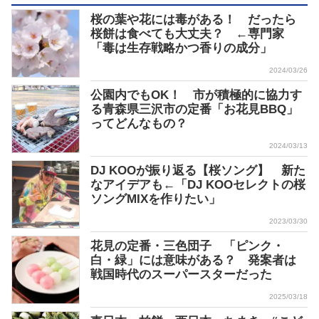
桜の葉や花には毒がある！ だったら
桜餅は食べても大丈夫？ ←専門家
「毒は生存戦略かつ香りの成分」
2024/03/26
公園内でもOK！ 市が積極的に協力す
る青森県三沢市の定番「お花見BBQ」
ってどんなもの？
2024/03/13
DJ KOOが振り返る【桜ソング】 新た
なアイデアも←「DJ KOOセレクトの桜
ソングMIXを作りたい」
2023/03/30
花見の定番・三色団子 「ピンク・
白・緑」には意味がある？ 発案者は
戦国時代のスーパースターだった
2025/03/18