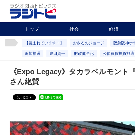
トップ
社会
経済
【読まれています！】
おさるのジョージ
阪急阪神ホ
追加抽選
豊田賀一
財政健全化
公債費負担負担適
《Expo Legacy》タカラベルモ
さん絶賛