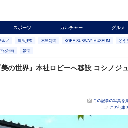
スポーツ
カルチャー
グルメ
テルズ
違法捜査
不当勾留
KOBE SUBWAY MUSEUM
どう
正化計画
報道
ント『美の世界』本社ロビーへ移設 コシノジ
この記事の写真を見
この記事