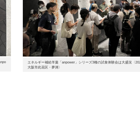
po
エネルギー補給羊羹「anpower」シリーズ3種の試食体験会は大盛況〈202
大阪市此花区・夢洲〉