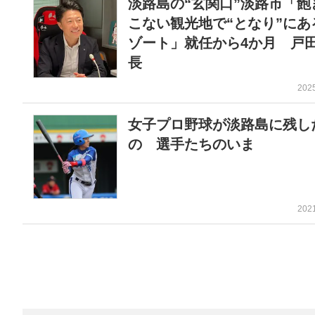
淡路島の“玄関口”淡路市「飽
こない観光地で“となり”にあ
ゾート」就任から4か月 戸
長
202
女子プロ野球が淡路島に残し
の 選手たちのいま
202