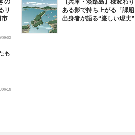
きの
【兵庫・淡路島】様変わり
るリ
ある影で持ち上がる「課題
田市
出身者が語る“厳しい現実
5/09/03
たも
1/06/18