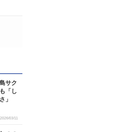
島サク
も「し
さ」
2026/03/11