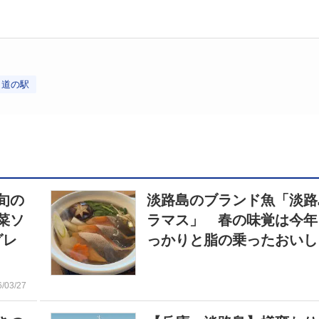
道の駅
旬の
淡路島のブランド魚「淡路
菜ソ
ラマス」 春の味覚は今年
グレ
っかりと脂の乗ったおいし
6/03/27