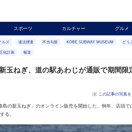
スポーツ
カルチャー
グルメ
テルズ
違法捜査
不当勾留
KOBE SUBWAY MUSEUM
どう
正化計画
報道
の新玉ねぎ、道の駅あわじが通販で期間限
この記事の写真を
路島の新玉ねぎ」のオンライン販売を開始した。例年、店頭で
する。