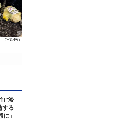
（写真4枚）
旬“淡
熱する
感に」