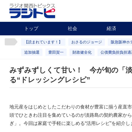
トップ
社会
経済
【読まれています！】
おさるのジョージ
阪急阪神ホ
追加抽選
豊田賀一
財政健全化
公債費負担負担適
みずみずしくて甘い！ 今が旬の「
る“ドレッシングレシピ”
地元産をはじめとしたこだわりの食材が豊富に揃う産直市
頭でひときわ注目を集めているのが淡路島の契約農家から
ぎ」。今回は家庭で手軽に楽しめる“活用レシピ”を紹介し