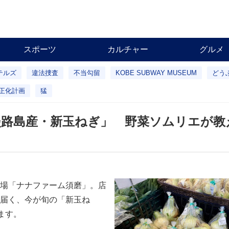
スポーツ
カルチャー
グルメ
テルズ
違法捜査
不当勾留
KOBE SUBWAY MUSEUM
どう
正化計画
猛
淡路島産・新玉ねぎ」 野菜ソムリエが教
場「ナナファーム須磨」。店
届く、今が旬の「新玉ね
ます。