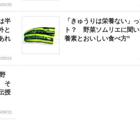
4/04/30
は半
「きゅうりは栄養ない」っ
外と
ト？ 野菜ソムリエに聞い
あれ
養素とおいしい食べ方”
2/05/18
野
 そ
伝授
4/08/15