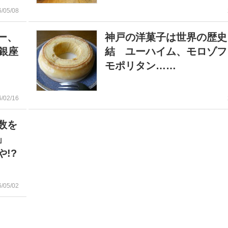
6/05/08
ー、
神戸の洋菓子は世界の歴史
銀座
結 ユーハイム、モロゾフ
モポリタン……
6/02/16
数を
」
!?
6/05/02