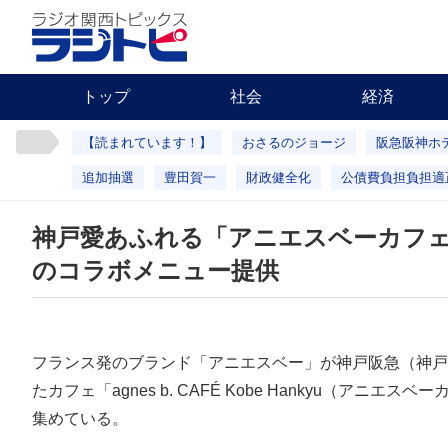
トップ
社会
経済
【読まれています！】
おさるのジョージ
阪急阪神ホ
追加抽選
豊田賀一
財政健全化
公債費負担負担適
神戸愛あふれる「アニエスベーカフェ
のコラボメニュー提供
フランス発のブランド「アニエスベー」が神戸阪急（神戸
たカフェ「agnes b. CAFÉ Kobe Hankyu（アニ
集めている。