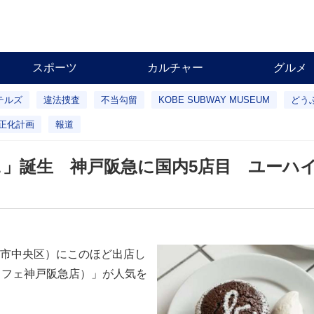
スポーツ
カルチャー
グルメ
テルズ
違法捜査
不当勾留
KOBE SUBWAY MUSEUM
どう
正化計画
報道
」誕生 神戸阪急に国内5店目 ユーハ
市中央区）にこのほど出店し
エスベーカフェ神戸阪急店）」が人気を