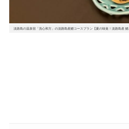
淡路島の温泉宿「洗心和方」の淡路島産鱧コースプラン【夏の味覚！淡路島産 