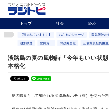
トップ
社会
経済
【読まれています！】
おさるのジョージ
阪急阪神ホ
追加抽選
豊田賀一
財政健全化
公債費負担負担適
淡路島の夏の風物詩「今年もいい状態
本格化
夏の味覚として知られる淡路島産ハモ（鱧）を使った料