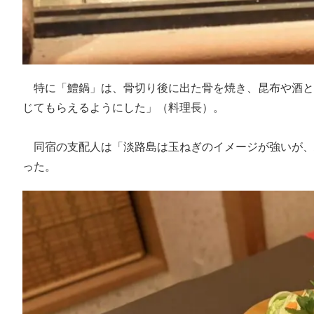
特に「鱧鍋」は、骨切り後に出た骨を焼き、昆布や酒と
じてもらえるようにした」（料理長）。
同宿の支配人は「淡路島は玉ねぎのイメージが強いが、
った。