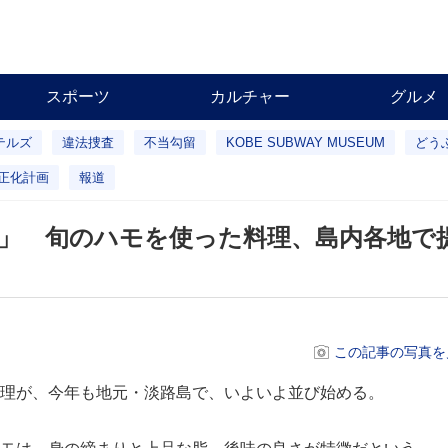
スポーツ
カルチャー
グルメ
テルズ
違法捜査
不当勾留
KOBE SUBWAY MUSEUM
どう
正化計画
報道
」 旬のハモを使った料理、島内各地で
この記事の写真を
理が、今年も地元・淡路島で、いよいよ並び始める。