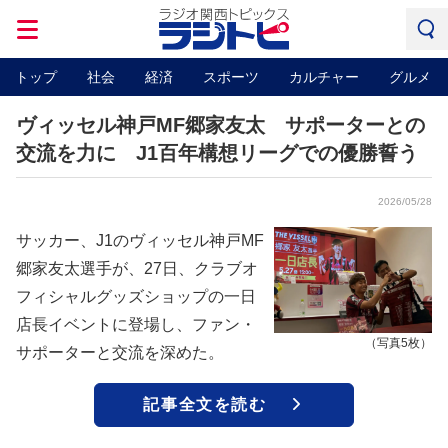
トップ
社会
経済
スポーツ
カルチャー
グルメ
ヴィッセル神戸MF郷家友太 サポーターとの
交流を力に J1百年構想リーグでの優勝誓う
2026/05/28
サッカー、J1のヴィッセル神戸MF
郷家友太選手が、27日、クラブオ
フィシャルグッズショップの一日
店長イベントに登場し、ファン・
（写真5枚）
サポーターと交流を深めた。
記事全文を読む