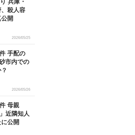
り 兵庫・
警、殺人容
真公開
2026/05/25
件 手配の
高砂市内での
か？
2026/05/26
件 母親
」近隣知人
たに公開