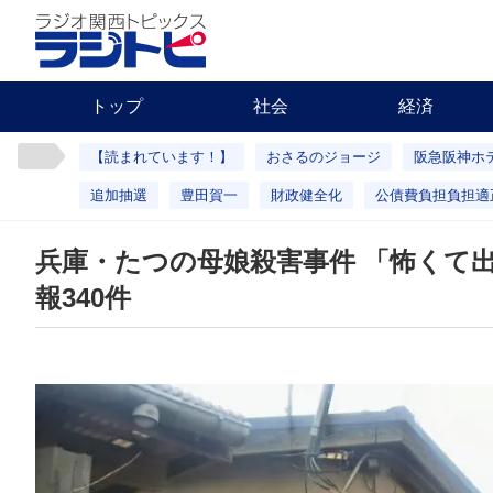
トップ
社会
経済
【読まれています！】
おさるのジョージ
阪急阪神ホ
追加抽選
豊田賀一
財政健全化
公債費負担負担適
兵庫・たつの母娘殺害事件 「怖くて
報340件