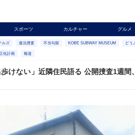
スポーツ
カルチャー
グルメ
テルズ
違法捜査
不当勾留
KOBE SUBWAY MUSEUM
どう
正化計画
報道
出歩けない」近隣住民語る 公開捜査1週間