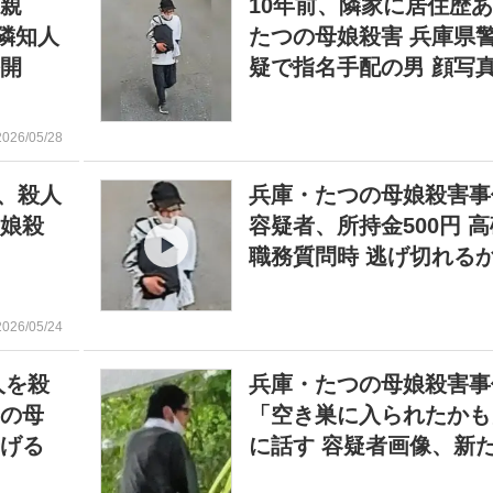
母親
10年前、隣家に居住歴あ
隣知人
たつの母娘殺害 兵庫県
公開
疑で指名手配の男 顔写
2026/05/28
男、殺人
兵庫・たつの母娘殺害事
母娘殺
容疑者、所持金500円 
職務質問時 逃げ切れる
2026/05/24
人を殺
兵庫・たつの母娘殺害事
つの母
「空き巣に入られたかも
告げる
に話す 容疑者画像、新