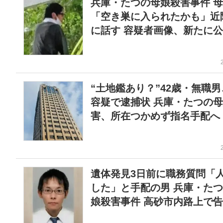
兵庫・たつの母娘殺害事件 
「空き巣に入られたかも」近
に話す 容疑者画像、新たに
“土地鑑あり？”42歳・無職
容疑で逮捕状 兵庫・たつの
害、所在つかめず指名手配へ
遺体発見3日前に職務質問「
した」と手配の男 兵庫・た
娘殺害事件 高砂市内路上で