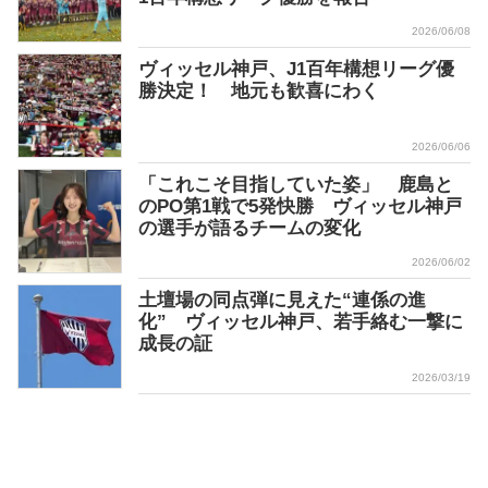
2026/06/08
ヴィッセル神戸、J1百年構想リーグ優
勝決定！ 地元も歓喜にわく
2026/06/06
「これこそ目指していた姿」 鹿島と
のPO第1戦で5発快勝 ヴィッセル神戸
の選手が語るチームの変化
2026/06/02
土壇場の同点弾に見えた“連係の進
化” ヴィッセル神戸、若手絡む一撃に
成長の証
2026/03/19