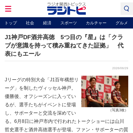
トップ
社会
経済
スポーツ
カルチャー
グルメ
J1神戸DF酒井高徳 5つ目の『星』は「クラ
ブが意識を持って積み重ねてきた証拠」 代
表にもエール
2026/06/29
Jリーグの特別大会「J1百年構想リ
ーグ」を制したヴィッセル神戸。
優勝後、オフシーズンに入ってい
るが、選手たちがイベントに登場
（写真3枚）
し、サポーターと交流を深めてい
る。6月8日に神戸市内で行われたトークショーには山川
哲史選手と酒井高徳選手が登場。ファン・サポーターの質