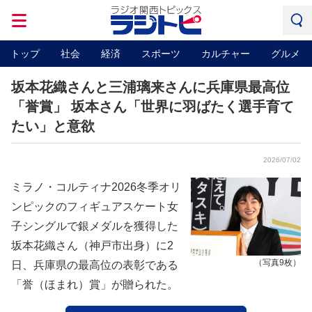
トップ
社会
経済
スポーツ
カルチャー
グルメ
坂本花織さんと三浦璃来さんに兵庫県最高位
「誉賞」 坂本さん「世界に羽ばたく選手育て
たい」と意欲
2026/07/02
ミラノ・コルティナ2026冬季オリ
ンピックのフィギュアスケート女
子シングルで銀メダルを獲得した
坂本花織さん（神戸市出身）に2
（写真9枚）
日、兵庫県の最高位の表彰である
「誉（ほまれ）賞」が贈られた。