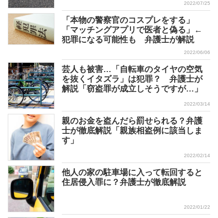
2022/07/25
「本物の警察官のコスプレをする」
「マッチングアプリで医者と偽る」←
犯罪になる可能性も 弁護士が解説
2022/06/06
芸人も被害…「自転車のタイヤの空気
を抜くイタズラ」は犯罪？ 弁護士が
解説「窃盗罪が成立しそうですが…」
2022/03/14
親のお金を盗んだら罰せられる？弁護
士が徹底解説「親族相盗例に該当しま
す」
2022/02/14
他人の家の駐車場に入って転回すると
住居侵入罪に？弁護士が徹底解説
2022/01/22