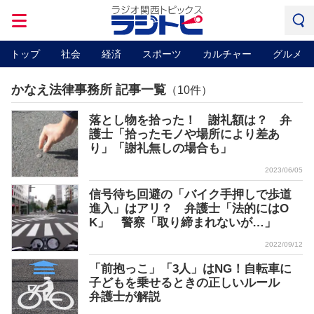
トップ
社会
経済
スポーツ
カルチャー
グルメ
かなえ法律事務所 記事一覧
（10件）
落とし物を拾った！ 謝礼額は？ 弁
護士「拾ったモノや場所により差あ
り」「謝礼無しの場合も」
2023/06/05
信号待ち回避の「バイク手押しで歩道
進入」はアリ？ 弁護士「法的にはO
K」 警察「取り締まれないが…」
2022/09/12
「前抱っこ」「3人」はNG！自転車に
子どもを乗せるときの正しいルール
弁護士が解説